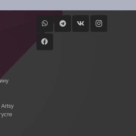
Москва
 торги
ы
я
тину
 Artsy
густе