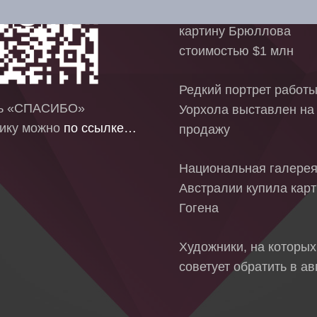
В Москве выставили на
картину Брюллова
стоимостью $1 млн
Редкий портрет работ
ть «СПАСИБО»
Уорхола выставлен на
ику можно
по ссылке…
продажу
Национальная галере
Австралии купила кар
Гогена
Художники, на которых
советует обратить в ав