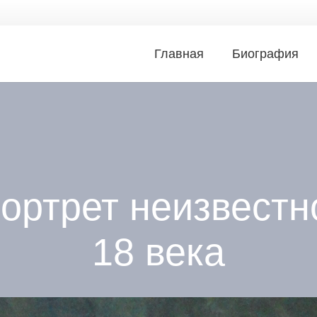
Главная
Биография
ортрет неизвестн
18 века