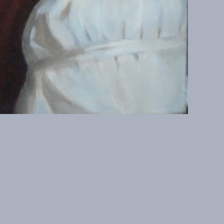
иси
Контакты
о
artistnn1@yandex.ru
о украл
+7-909-927-44-79