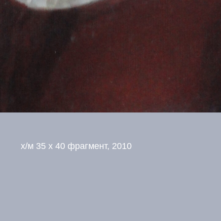
х/м 35 х 40 фрагмент, 2010
агодарить
Новости живоп
Ограбление Лувра: Чт
украли, как украли, кт