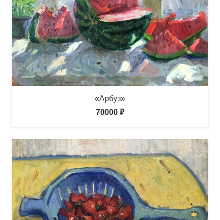
«Арбуз»
70000
₽