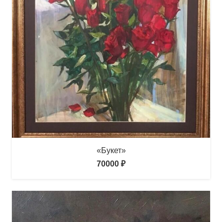
«Букет»
70000
₽