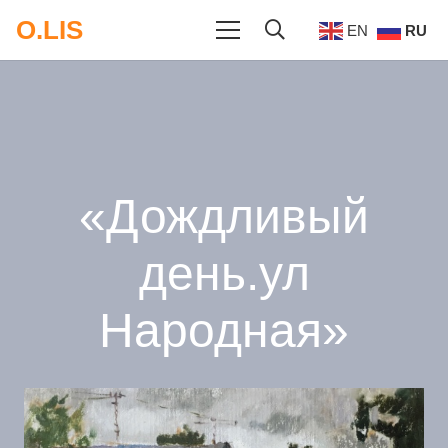
O.LIS
EN
RU
«Дождливый
день.ул
Народная»