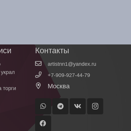
иси
Контакты
о
artistnn1@yandex.ru
о украл
+7-909-927-44-79
Москва
 торги
ы