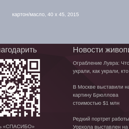
картон/масло, 40 x 45, 2015
агодарить
Новости живоп
Ограбление Лувра: Чт
украли, как украли, кт
В Москве выставили на
картину Брюллова
стоимостью $1 млн
Редкий портрет работ
ть «СПАСИБО»
Уорхола выставлен на