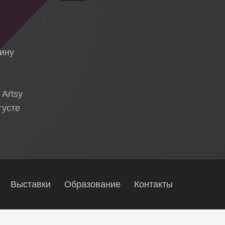
я
тину
 Artsy
густе
Выставки
Образование
Контакты