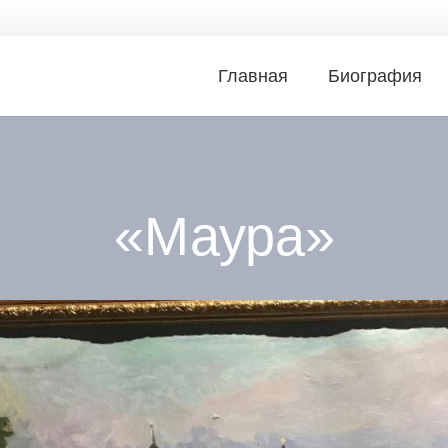
Главная
Биография
«Маура»