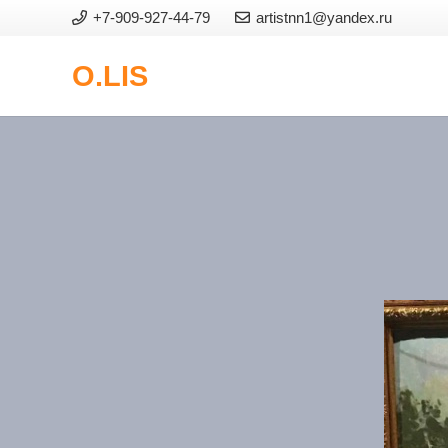
+7-909-927-44-79
artistnn1@yandex.ru
O.LIS