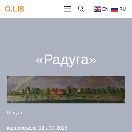
O.LIS
EN
RU
«Радуга»
Радуга
картон/масло, 12 x 30, 2015