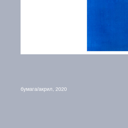
бумага/акрил, 2020
О художнике
Побл
Моё творчество заключается
в том, чтобы передать