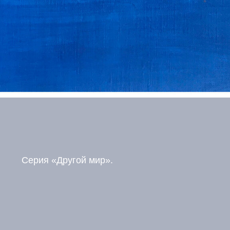
Серия «Другой мир».
агодарить
Новости живоп
Ограбление Лувра: Чт
украли, как украли, кт