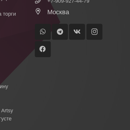
+7-909-927-44-79
Москва
 торги
ы
я
тину
 Artsy
густе