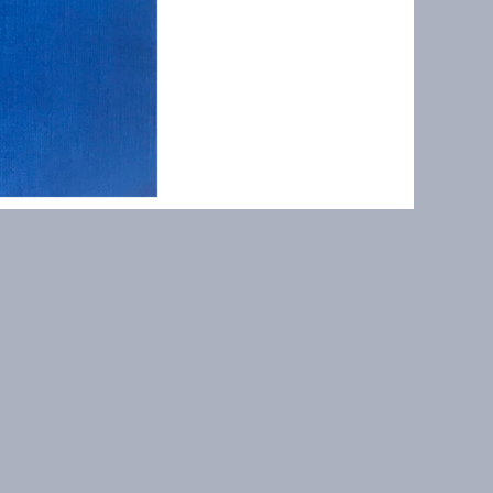
иси
Контакты
о
artistnn1@yandex.ru
о украл