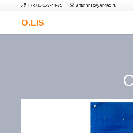
+7-909-927-44-79
artistnn1@yandex.ru
O.LIS
С