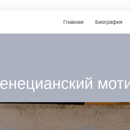
Главная
Биография
енецианский мот