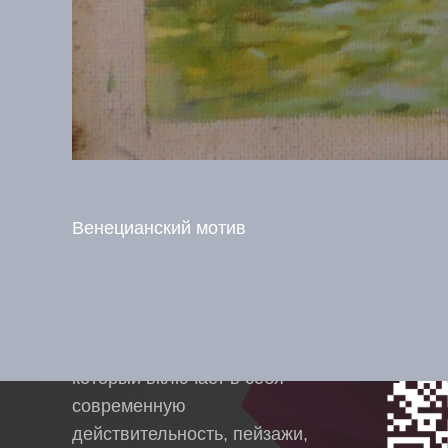
Венецианский мотив
О художнике
Побл
Моё творчество заключается
в том, чтобы передать
красоту окружающего мира,
который включает в себя
современную
действительность, пейзажи,