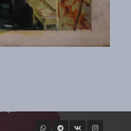
иси
Контакты
о
artistnn1@yandex.ru
о украл
+7-909-927-44-79
Москва
 торги