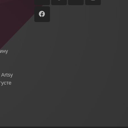
ы
я
тину
 Artsy
густе