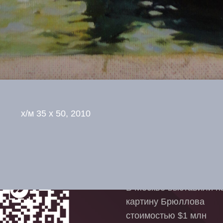
х/м 35 x 50, 2010
агодарить
Новости живоп
Ограбление Лувра: Чт
украли, как украли, кт
В Москве выставили на
картину Брюллова
стоимостью $1 млн