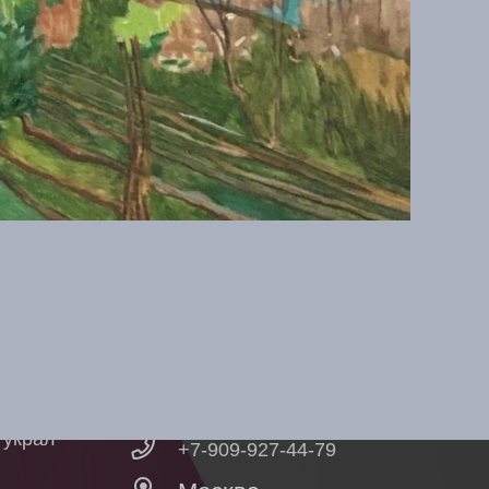
иси
Контакты
о
artistnn1@yandex.ru
о украл
+7-909-927-44-79