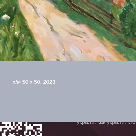
х/м 50 x 50, 2023
агодарить
Новости живоп
Ограбление Лувра: Чт
украли, как украли, кт