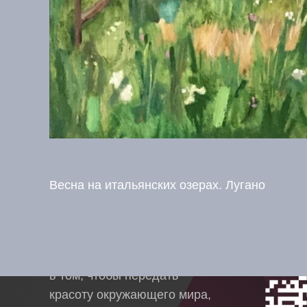
Весна на итальянских озерах. Лугано
О художнике
Побл
Моё творчество заключается
в том, чтобы передать
красоту окружающего мира,