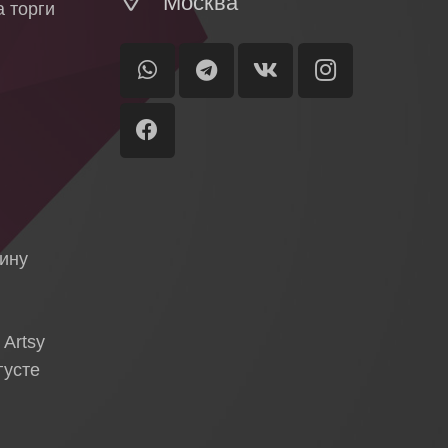
Москва
 торги
ы
я
тину
 Artsy
густе