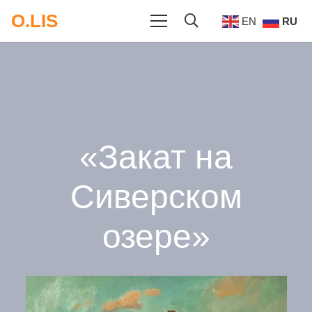
O.LIS
EN
RU
«Закат на
Сиверском
озере»