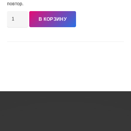
повтор.
Количество
В КОРЗИНУ
товара
"Бумажные
бабочки"