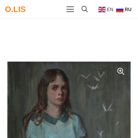
O.LIS
EN
RU