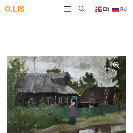
O.LIS
EN
RU