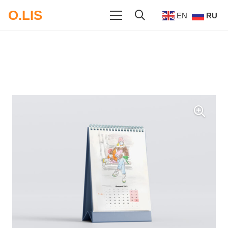
O.LIS
EN
RU