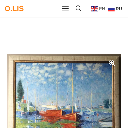
O.LIS
EN
RU