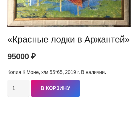
«Красные лодки в Аржантей»
95000
₽
Копия К Моне, х/м 55*65, 2019 г. В наличии.
Количество
В КОРЗИНУ
товара
"Красные
лодки
в
Аржантей"