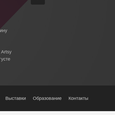
я
тину
 Artsy
густе
Выставки
Образование
Контакты