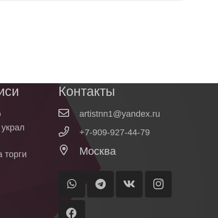
иси
Контакты
о
artistnn1@yandex.ru
о украл
+7-909-927-44-79
Москва
 торги
ы