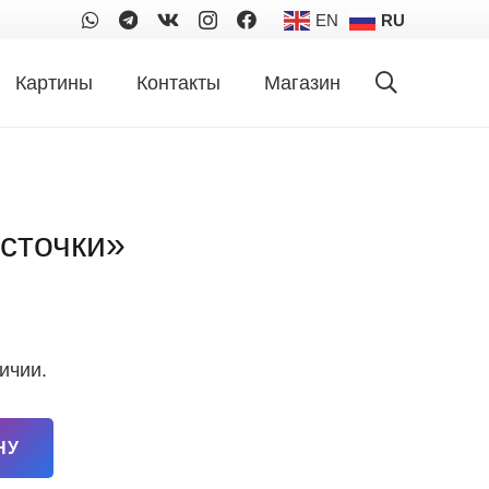
EN
RU
Картины
Контакты
Магазин
асточки»
личии.
НУ