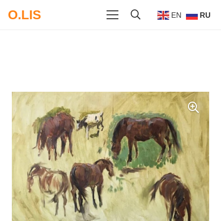
O.LIS
EN
RU