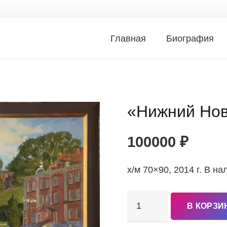
Главная
Биография
«Нижний Нов
100000
₽
х/м 70×90, 2014 г. В на
Количество
В КОРЗИ
товара
"Нижний