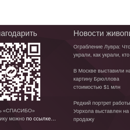
агодарить
Новости живоп
Ограбление Лувра: Чт
украли, как украли, кт
В Москве выставили на
картину Брюллова
стоимостью $1 млн
Редкий портрет работ
ть «СПАСИБО»
Уорхола выставлен на
ику можно
по ссылке…
продажу