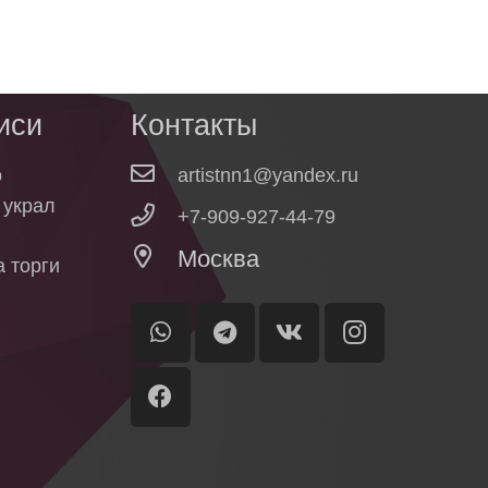
иси
Контакты
о
artistnn1@yandex.ru
о украл
+7-909-927-44-79
Москва
 торги
ы