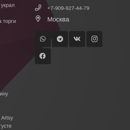
о украл
+7-909-927-44-79
Москва
 торги
ы
я
тину
 Artsy
густе