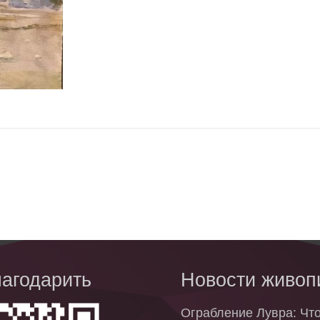
монастырь"
агодарить
Новости живоп
Ограбление Лувра: Чт