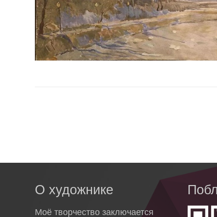
О художнике
Побл
Моё творчество заключается