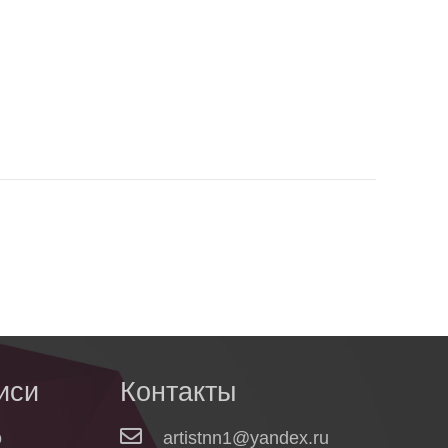
иси
Контакты
о
artistnn1@yandex.ru