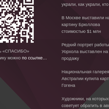
украли, как украли, кт
В Москве выставили на
картину Брюллова
стоимостью $1 млн
Редкий портрет работ
ть «СПАСИБО»
Уорхола выставлен на
ику можно
по ссылке…
продажу
Национальная галере
Австралии купила кар
Гогена
Художники, на которых
советует обратить в ав