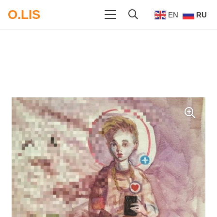
O.LIS
EN
RU