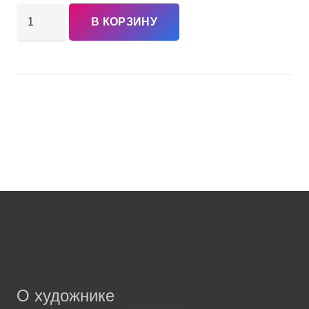
Количество
В КОРЗИНУ
товара
Смирнов
"Князь
Михаил
Черниговский
перед
ставкой
Батыя"
О художнике