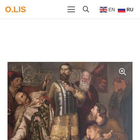
O.LIS
EN
RU