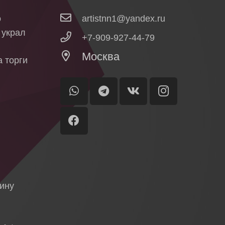
о
artistnn1@yandex.ru
о украл
+7-909-927-44-79
Москва
 торги
ы
я
тину