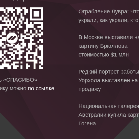
Ограбление Лувра: Чт
украли, как украли, кт
В Москве выставили на
картину Брюллова
стоимостью $1 млн
Редкий портрет работ
ть «СПАСИБО»
Уорхола выставлен на
ику можно
по ссылке…
продажу
Национальная галере
Австралии купила кар
Гогена