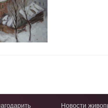
церковь"
агодарить
Новости живоп