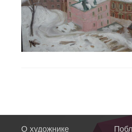
О художнике
Побл