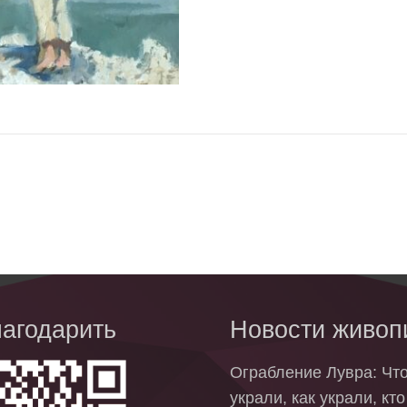
агодарить
Новости живоп
Ограбление Лувра: Чт
украли, как украли, кт