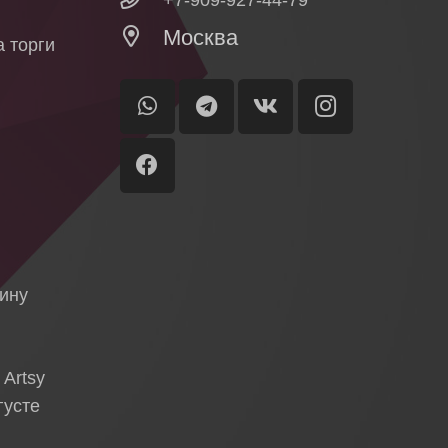
Москва
 торги
ы
я
тину
 Artsy
густе