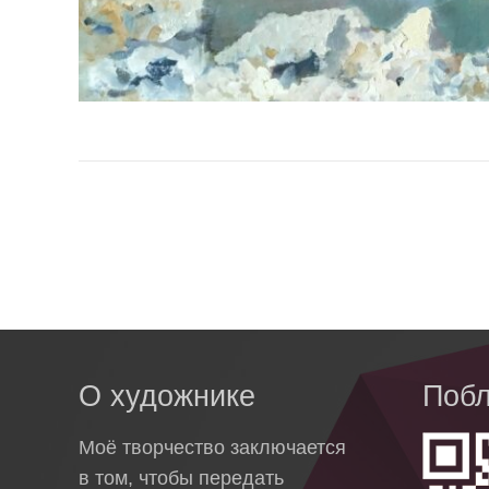
О художнике
Побл
Моё творчество заключается
в том, чтобы передать