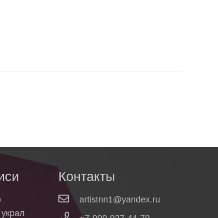
иси
Контакты
о
artistnn1@yandex.ru
о украл
+7-909-927-44-79